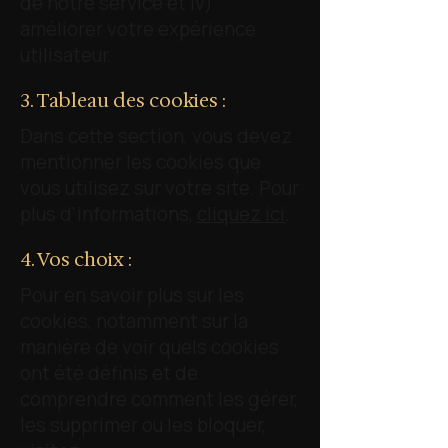
de notre service et iv)
améliorer votre expérience
utilisateur.
3. Tableau des cookies :
Dans cette section, vous devez
mentionner les cookies que
vous utilisez sur votre site. Pour
plus d'informations,
cliquez ici
.
4. Vos choix :
Pour en savoir plus sur les
cookies, notamment sur la
manière de voir quels cookies
ont été définis et de
comprendre comment les gérer,
les supprimer ou les bloquer,