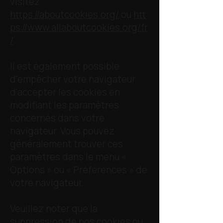
visitez
https://aboutcookies.org/
ou
htt
ps://www.allaboutcookies.org/fr
/
.
Il est également possible
d'empêcher votre navigateur
d'accepter les cookies en
modifiant les paramètres
concernés dans votre
navigateur. Vous pouvez
généralement trouver ces
paramètres dans le menu «
Options » ou « Préférences » de
votre navigateur.
Veuillez noter que la
suppression de nos cookies ou